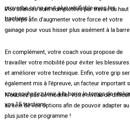
proverbe on ne peut plus vérifiable avec les
Vos séances sont complétées par travail du haut
tractions !
du corps afin d’augmenter votre force et votre
gainage pour vous hisser plus aisément à la barre
En complément, votre coach vous propose de
travailler votre mobilité pour éviter les blessures
et améliorer votre technique. Enfin, votre grip se
également mis à l’épreuve, un facteur important s
vous souhaitez tenir à la barre le temps de réalis
N’oubliez pas de modifier votre niveau de difficul
vos 15 tractions.
au sein de vos options afin de pouvoir adapter au
plus juste ce programme !