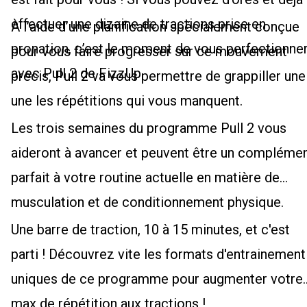
effectuer une dizaine de tractions prise en
À l’aide d’une planification spécialement conçue
pronation, c’est le moment de vous perfectionne
pour vous faire progresser sur ce mouvement
avec Pull 2 de FizzUp.
précis, Pull 2 va vous permettre de grappiller une
une les répétitions qui vous manquent.
Les trois semaines du programme Pull 2 vous
aideront à avancer et peuvent être un compléme
parfait à votre routine actuelle en matière de
musculation et de conditionnement physique.
Une barre de traction, 10 à 15 minutes, et c'est
parti ! Découvrez vite les formats d'entrainement
uniques de ce programme pour augmenter votre
max de répétition aux tractions !