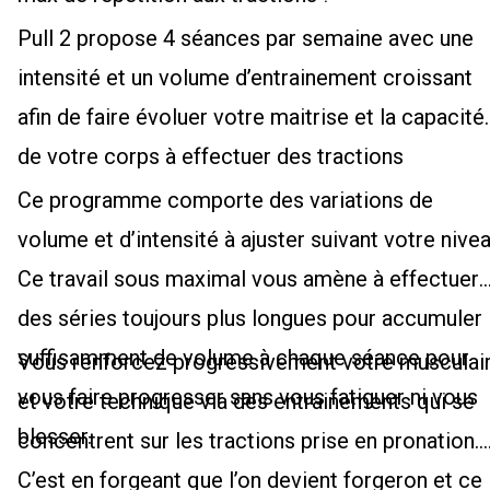
Pull 2 propose 4 séances par semaine avec une
intensité et un volume d’entrainement croissant
afin de faire évoluer votre maitrise et la capacité
de votre corps à effectuer des tractions
Ce programme comporte des variations de
volume et d’intensité à ajuster suivant votre nivea
Ce travail sous maximal vous amène à effectuer
des séries toujours plus longues pour accumuler
suffisamment de volume à chaque séance pour
Vous renforcez progressivement votre musculai
vous faire progresser sans vous fatiguer ni vous
et votre technique via des entrainements qui se
blesser.
concentrent sur les tractions prise en pronation.
C’est en forgeant que l’on devient forgeron et ce