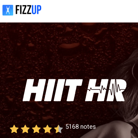
5168
notes