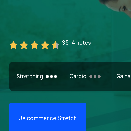
3514
notes
Stretching
Cardio
Gaina
Je commence Stretch