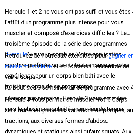
Hercule 1 et 2 ne vous ont pas suffi et vous êtes 
l'affût d'un programme plus intense pour vous
muscler et composé d'exercices difficiles ? Le
troisième épisode de la série des programmes
"
Hercule
" va vous combler. Votre application
Retrouvez de nouveaux exercices pour
gagner e
sportive préférée vous invite à renouveler votre
masse musculaire
et en force sur l'ensemble de
expérience pour un corps bien bâti avec le
votre corps.
troisième opus de ce programme.
Au bout des 3 semaines de ce programme avec 
séances par semaine, Hercule 3 vous emmène
Hercule 3 vous permet de muscler votre corps
vers le physique souhaité en un rien de temps.
sans matériel grâce aux variations de pompes, a
tractions, aux diverses formes d'abdos
dynamiques et statiques ainsi qu'aux squats. Aux