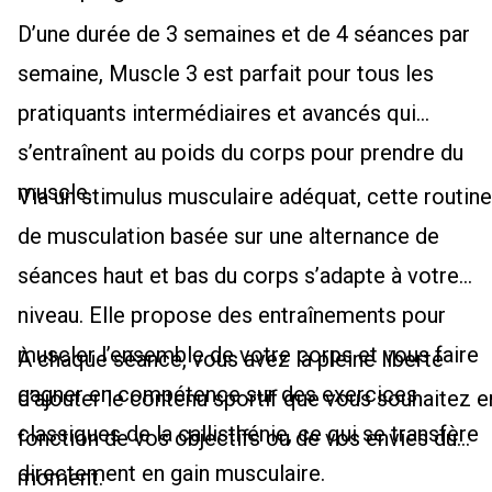
D’une durée de 3 semaines et de 4 séances par
semaine, Muscle 3 est parfait pour tous les
pratiquants intermédiaires et avancés qui
s’entraînent au poids du corps pour prendre du
muscle.
Via un stimulus musculaire adéquat, cette routine
de musculation basée sur une alternance de
séances haut et bas du corps s’adapte à votre
niveau. Elle propose des entraînements pour
muscler l’ensemble de votre corps et vous faire
À chaque séance, vous avez la pleine liberté
gagner en compétence sur des exercices
d’ajouter le contenu sportif que vous souhaitez e
classiques de la callisthénie, ce qui se transfère
fonction de vos objectifs ou de vos envies du
directement en gain musculaire.
moment.