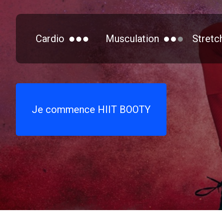
Cardio
Musculation
Stretc
Je commence HIIT BOOTY