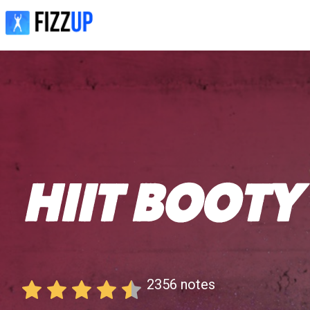
2356
notes