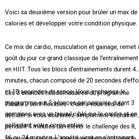
Voici sa deuxième version pour brûler un max de
calories et développer votre condition physique.
Ce mix de cardio, musculation et gainage, remet 
goût du jour ce grand classique de l'entraînement
en HIIT. Tous les blocs d'entrainements durent 4
minutes, chacun composé de 20 secondes d'effo
et 10 secondes de repos. Vous enchainez le
Les 3 séances hebdomadaires du programme
programme sur 3 séances par semaine durant 3
Tabata 2 sont flexibles : c’est à vous seul de
semaines avec un travail ciblé sur le cardio et en
décider si vous souhaitez simplement enchainer
sollicitant votre corps entier.
pendant 4 minutes ou relever le challenge des 8,
16 ou 24 minutes. L'appétit vient en s'entrainant,
Vous retrouvez des exercices phares comme le