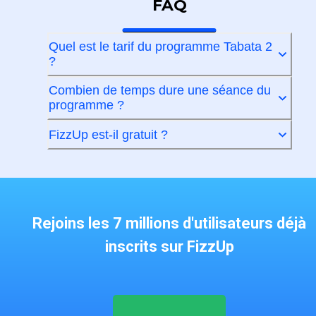
FAQ
Quel est le tarif du programme Tabata 2
?
Combien de temps dure une séance du
programme ?
FizzUp est-il gratuit ?
Rejoins les 7 millions d'utilisateurs déjà
inscrits sur FizzUp