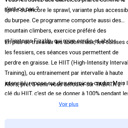
n'est-ce pas ?
sprint ou encore le sprawl, variante plus accessib
du burpee. Ce programme comporte aussi des
mountain climbers, exercice préféré des
utilisateurs FizzUp, qui mixe cardio et abdos.
En plus de travailler les abdominaux, les cuisses 
les fessiers, ces séances vous permettent de
perdre en graisse. Le HIIT (High-Intensity Interva
Training), ou entrainement par intervalle à haute
intensité, repose sur des exercices cardio. Mais 
Alors, prêt à venir vous défouler sur TABATA 2 ?
clé du HIIT, c'est de se donner à 100% pendant le
temps d'effort. Si cette règle est respectée, le
Voir plus
résultat n'en sera que plus parlant, et le travail plu
satisfaisant.