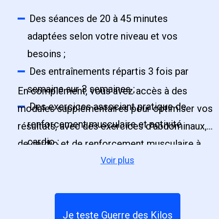
Des séances de 20 à 45 minutes
adaptées selon votre niveau et vos
besoins ;
Des entraînements répartis 3 fois par
semaine sur 3 semaines ;
En complément, vous avez accès à des
Des exercices associant pratique de
modules supplémentaires pour optimiser vos
renforcement musculaire et activité
résultats, avec des exercices d’abdominaux,
cardio ;
de cardio et de renforcement musculaire à
Des séances structurées avec des
Voir plus
effectuer selon vos envies. L'effort est ciblé
combinaisons d’exercices pour brûler des
pour vous aider à atteindre votre objectif
calories et renforcer l’ensemble du corps.
sportif.
Je teste Guerre des Kilos