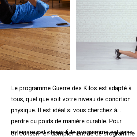
Le programme Guerre des Kilos est adapté à
tous, quel que soit votre niveau de condition
physique. Il est idéal si vous cherchez à
perdre du poids de manière durable. Pour
atteindre cet objectif, le programme est sans
Un conseil : en complément de ce programme