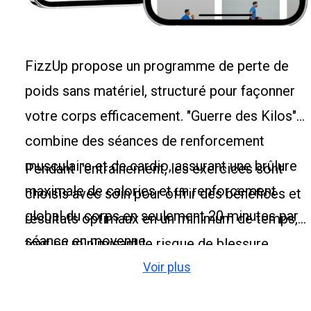
FizzUp propose un programme de perte de
poids sans matériel, structuré pour façonner
votre corps efficacement. "Guerre des Kilos"
combine des séances de renforcement
musculaire et de cardio, assurant une brûlure
Pendant l'entraînement, les exercices sont
maximale de calories et un renforcement
choisis avec soin pour offrir des bénéfices et
global du corps en seulement 20 minutes par
résultats optimaux en un minimum de temps,
séance en moyenne.
tout en minimisant le risque de blessure.
Voir plus
Cette méthode vous permet de savoir
comment optimiser votre entrainement pour