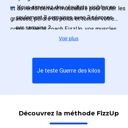
Vous aimeriez des résultats visibles en
et du renforcement musculaire pour brûler les
seulement 3 semaines avec 3 séances
graisses, perdre du poids et tonifier votre
par semaine ?
corps. Avec le coach FizzUp, vos muscles
Vous avez envie d’un effort ciblé et bien
Voir plus
seront raffermis, vous serez en meilleure
dosé, adapté à tous les niveaux ?
santé et vous changerez totalement !
Je teste Guerre des kilos
Découvrez la méthode FizzUp