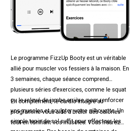
Le programme FizzUp Booty est un véritable
allié pour muscler vos fessiers à la maison. En
3 semaines, chaque séance comprend
plusieurs séries d'exercices, comme le squat
ou le relevé de jambe arrière, pour renforcer
En complément, le cardio intégré au
vos muscles et sculpter votre silhouette. Un
programme vous aide à brûler des calories
simple tapis de sol suffit pour effectuer les
tout en tonifiant vos muscles. Vous n'aurez