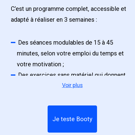
C’est un programme complet, accessible et
adapté à réaliser en 3 semaines :
Des séances modulables de 15 à 45
minutes, selon votre emploi du temps et
votre motivation ;
Des exercices sans matériel qui donnent
Voir plus
du galbe aux fessiers : squat, relevé de
bassin, fente latérale, relevé de jambe
arrière et toutes leurs variantes ;
Un programme ciblé sur les muscles
Je teste Booty
fessiers, avec des exercices variés