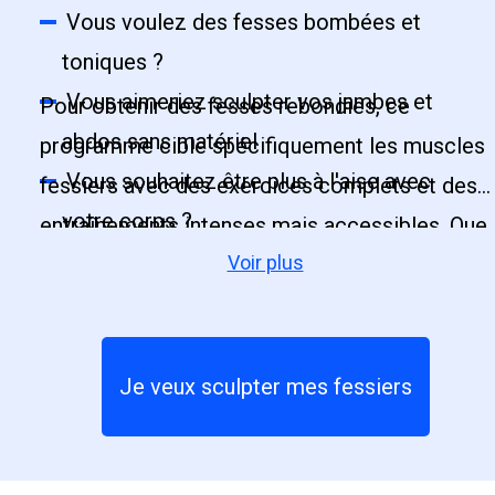
Vous voulez des fesses bombées et
toniques ?
Vous aimeriez sculpter vos jambes et
Pour obtenir des fesses rebondies, ce
abdos sans matériel
programme cible spécifiquement les muscles
Vous souhaitez être plus à l'aise avec
fessiers avec des exercices complets et des
votre corps ?
entraînements intenses mais accessibles. Que
Voir plus
vous visiez une perte de poids, une prise de
muscle ou simplement une activité physique
pour cibler les fessiers, vous serez
réconciliée avec vos jambes ainsi qu'avec le
Je veux sculpter mes fessiers
sport !