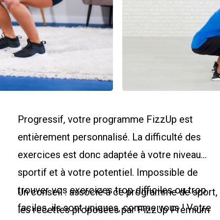
Progressif, votre programme FizzUp est
entièrement personnalisé. La difficulté des
exercices est donc adaptée à votre niveau
sportif et à votre potentiel. Impossible de
trouver vos exercices trop difficiles ou trop
Un conseil : associé à ce programme de sport,
faciles, ils sont uniques, comme vous ! Votre
les recettes proposées par FizzUp Premium