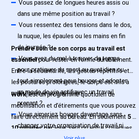
Vous passez de longues heures assis ou
dans une même position au travail ?
Vous ressentez des tensions dans le dos,
la nuque, les épaules ou les mains en fin
de journée ?
Prendre soin de son corps au travail
est
Vous avez du mal à trouver du temps
essentiel
pour rester en forme durablement.
pour pratiquer du sport au quotidien ou
Entre la sédentarité, les gestes répétitifs et
tout simplement pour bouger et adopter
les postures prolongées, le corps est mis à
un mode de vie actif avec un travail
rude épreuve au quotidien.
Work
, est un programme quotidien de
prenant ?
mobilisation et d’étirements que vous pouvez
Vous aimeriez bouger davantage sans
faire directement au bureau. En seulement
5 à
changer votre organisation de travail ni
10 minutes par jour
, seul ou entre collègues,
votre organisation personnelle ?
Voir plus