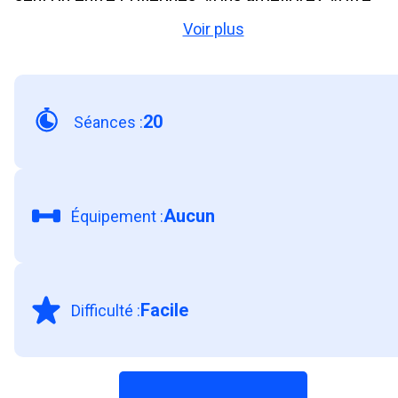
Voir plus
posture, mobilisez tout votre corps, réduisez le
stress et prévenez les douleurs et troubles
musculo-squelettiques pour démarrer la journée
20
Séances
:
au top !
Aucun
Équipement
:
Facile
Difficulté
: