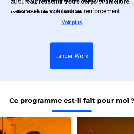
Un échauffement guidé, suivi d’un circuit
au bureau,
ressentir votre corps
et
améliorer
complet de mobilisation, renforcement
votre posture
au quotidien.
léger ou étirements ;
Voir plus
Des exercices spécifiques aux tensions
et troubles musculo-squelettiques ciblant
nuque, épaules, dos, hanches, genoux et
Lancer Work
chevilles entre autres ;
Des séances adaptées à tous les niveaux,
pour bouger en toute sécurité et installer
des habitudes durables.
Ce programme est-il fait pour moi 
Des thématiques optionnelles en
fonction de vos besoins : lombalgie, canal
carpien, cervicalgie et bien d’autres.