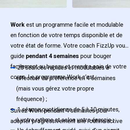
Work
est un programme facile et modulable
en fonction de votre temps disponible et de
votre état de forme. Votre coach FizzUp vous
guide
pendant 4 semaines
pour bouger
facilement au bureau et prendre soin de votre
20 séances rapides et modulables à
corps. Le programme Work c’est :
effectuer de préférence en 4 semaines
(mais vous gérez votre propre
fréquence) ;
1 séance quotidienne de 5 à 10 minutes,
Suivez Work pendant 4 semaines pour
à votre rythme et selon votre énergie ;
adopter progressivement une routine active