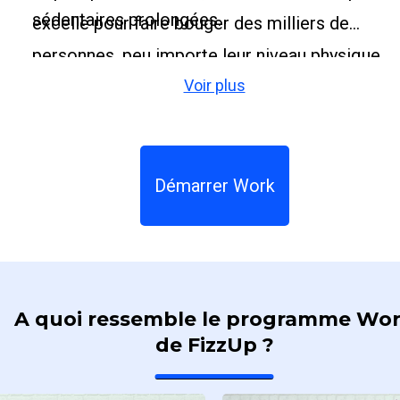
sédentaires prolongées.
excelle pour faire bouger des milliers de
personnes, peu importe leur niveau physique
Voir plus
et leur état de forme. La force de FizzUp ?
S’adapter aux contraintes de chacun et faire
progresser en toute bienveillance.
Démarrer Work
A quoi ressemble le programme Wo
de FizzUp ?