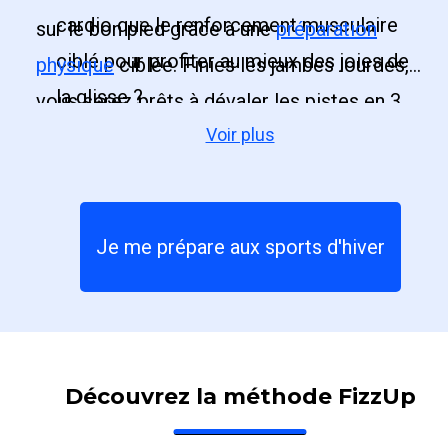
cardio que le renforcement musculaire
sur le bon pied grâce à une
préparation
ciblé pour profiter au mieux des joies de
physique
ciblée. Finies les jambes lourdes,
la glisse ?
vous serez prêts à dévaler les pistes en 3
Voir plus
semaines. Il serait dommage de réduire votre
temps sur les pistes à cause d'un manque de
préparation avant une semaine de ski !
Je me prépare aux sports d'hiver
Découvrez la méthode FizzUp