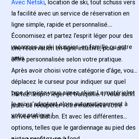
Avec Netski
, location de ski, tout schuss vers
la facilité avec un service de réservation en
ligne simple, rapide et personnalisé.
Économisez et partez l’esprit léger pour des
vacances au ski réussies, en famille ou entre
Une réservation en ligne intuitive, pour une
amis.
offre personnalisée selon votre pratique.
Après avoir choisi votre catégorie d’âge, vous
déplacez le curseur pour indiquer sur quel
type de piste vous aimez skier. Le matériel et
Partez l’esprit léger et tranquille. Il vous suffit
le prix s’adaptent alors automatiquement à
juste de récupérer votre matériel à votre
votre pratique !
arrivée en station. Et avec les différentes
options, telles que le gardiennage au pied des
pistes, profitez-en à fond.