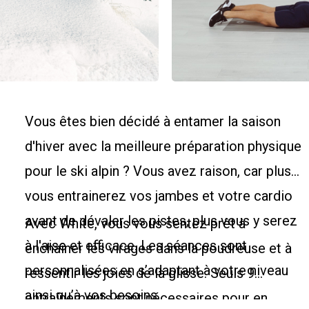
Vous êtes bien décidé à entamer la saison
d'hiver avec la meilleure préparation physique
pour le ski alpin ? Vous avez raison, car plus
vous entrainerez vos jambes et votre cardio
avant de dévaler les pistes, plus vous y serez
Avec White, vous vous sentez prêt à
à l'aise et efficace. Les séances sont
enchaîner les virages dans la poudreuse et à
personnalisées en s’adaptant à votre niveau
ressentir les joies de la glisse. Seuls 9
ainsi qu’à vos besoins.
entraînements sont nécessaires pour en