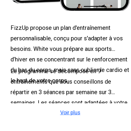
FizzUp propose un plan d'entraînement
personnalisable, conçu pour s'adapter à vos
besoins. White vous prépare aux sports
d’hiver en se concentrant sur le renforcement
du bas du corps, mais sans oublier le cardio et
Le programme se décompose en 9
le haut de votre corps.
entraînements que nous conseillons de
répartir en 3 séances par semaine sur 3
semaines. Les séances sont adaptées à votre
Voir plus
niveau et vous permettent de progresser au
fur et à mesure de votre avancée. White