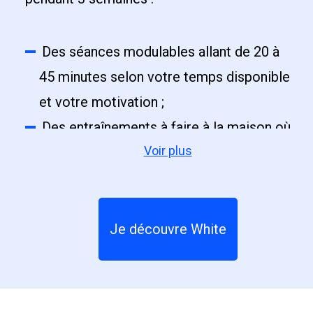
Des séances modulables allant de 20 à
45 minutes selon votre temps disponible
et votre motivation ;
Des entraînements à faire à la maison où
Voir plus
vous voulez, quand vous voulez ;
Des exercices spécifiques pour préparer
vos muscles au ski afin d’enchainer
plusieurs heures d’efforts sans vous
Je découvre White
fatiguer ;
Du travail cardio pour soutenir un effort,
surtout pour la pratique d'un sport d'hiver