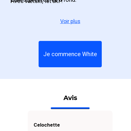
Avec Netski, let’ski !
Voir plus
Je commence White
Avis
Celochette