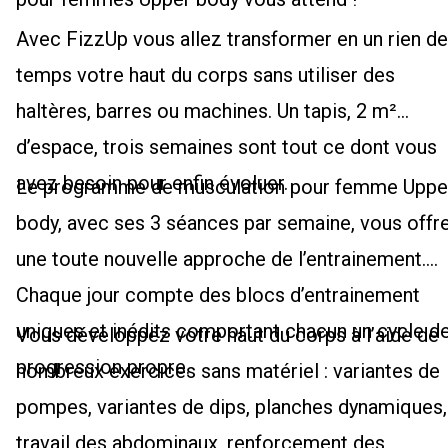
Avec FizzUp vous allez transformer en un rien de
temps votre haut du corps sans utiliser des
haltères, barres ou machines. Un tapis, 2 m²
d’espace, trois semaines sont tout ce dont vous
avez besoin pour enfin évoluer.
Le programme de musculation pour femme Uppe
body, avec ses 3 séances par semaine, vous offr
une toute nouvelle approche de l’entrainement.
Chaque jour compte des blocs d’entrainement
uniques et inédits comportant chacun un cycle d
Vous développez votre haut du corps à l’aide de
progression propre.
nombreux exercices sans matériel : variantes de
pompes, variantes de dips, planches dynamiques,
travail des abdominaux, renforcement des