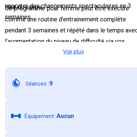
apporter des changements spectaculaires en 3
haut du corps.
Ce programme pour femme peut être exécuté
semaines.
comme une routine d’entrainement complète
pendant 3 semaines et répété dans le temps ave
l’augmentation du niveau de difficulté via vos
Voir plus
paramètres. . Ne perdez plus de temps et
révolutionnez votre programme de musculation
sans matériel pour le haut du corps avec FizzUp.
9
Séances
:
Aucun
Équipement
: