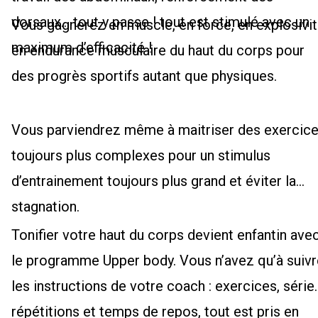
dorsaux… tout y passe ! tout est stimulé avec un
Vous gagnerez en muscle, en force, en explosivit
maximum d’efficacité !
en endurance musculaire du haut du corps pour
des progrès sportifs autant que physiques.
Vous parviendrez même à maitriser des exercic
toujours plus complexes pour un stimulus
d’entrainement toujours plus grand et éviter la
stagnation.
Tonifier votre haut du corps devient enfantin ave
le programme Upper body. Vous n’avez qu’à suivr
les instructions de votre coach : exercices, série
répétitions et temps de repos, tout est pris en