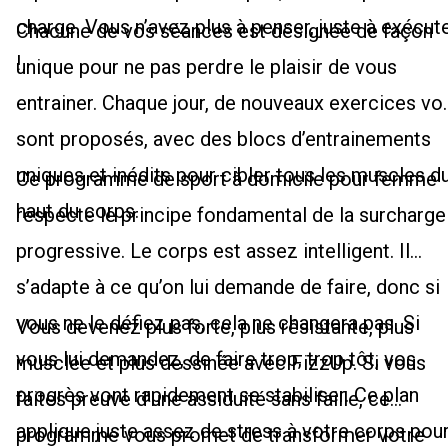
charge. Vous n’avez plus à penser, juste à exécut
Chacune de vos séances est désignée de façon
!
unique pour ne pas perdre le plaisir de vous
entrainer. Chaque jour, de nouveaux exercices vo
sont proposés, avec des blocs d’entrainements
uniques et inédits pour cibler tous les muscles d
Ce programme de sport à domicile pour femme
haut du corps.
respecte le principe fondamental de la surcharge
progressive. Le corps est assez intelligent. Il
s’adapte à ce qu’on lui demande de faire, donc si
vous ne le défiez pas, cela ne changera pas. Si
Vous devenez plus forte, plus résistante, plus
vous lui demandez, de faire trop, trop tôt, vos
musclée et plus dessinée avec FizzUp. Si vous
progrès vont rapidement se stabiliser. Ce plan
faites preuve d’une assiduité sans faille, ce
applique juste assez de stress à votre corps pou
programme vous promet de transformer votre