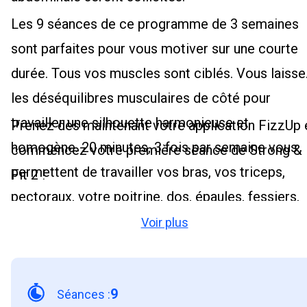
Les 9 séances de ce programme de 3 semaines
sont parfaites pour vous motiver sur une courte
durée. Tous vos muscles sont ciblés. Vous laisse
les déséquilibres musculaires de côté pour
travailler une silhouette harmonieuse et
Prenez dès maintenant votre application FizzUp 
homogène. 20 minutes, 3 fois par semaine vous
commencez votre première séance de Strong &
permettent de travailler vos bras, vos triceps,
Fit 2 !
pectoraux, votre poitrine, dos, épaules, fessiers,
cuisses, abdominaux et votre cardio. Les
Voir plus
exercices tels que le squat thrust, le gainage
planche, la pompe négative, le mountain climber
9
ou encore les variantes de squat sont
Séances
: