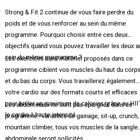
Strong & Fit 2 continue de vous faire perdre du
poids et de vous renforcer au sein du même
programme. Pourquoi choisir entre ces deux
objectifs quand vous pouvez travailler les deux a
sein du même programme ?
Les exercices sans matériel proposés dans ce
programme ciblent vos muscles du haut du corp
et du bas du corps. Vous travaillerez également
votre cardio sur des formats courts et efficaces
pour brûler un maximum de calories grâce au HIIT
Les abdominaux ne sont pas épargnés dans ce
le cardio à haute intensité.
programme : variantes de gainage, sit-up, crunch,
mountain climber, tous vos muscles de la sangle
abdominale seront sollicités.