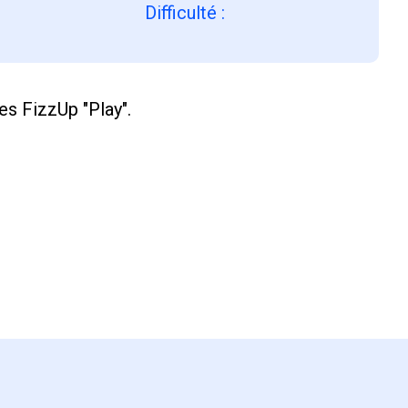
Difficulté
:
s FizzUp "Play".