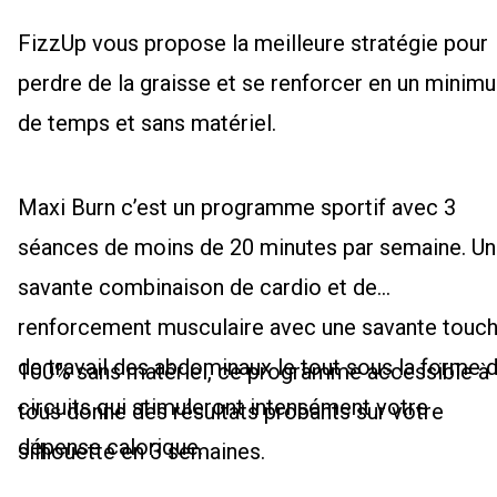
FizzUp vous propose la meilleure stratégie pour
perdre de la graisse et se renforcer en un minim
de temps et sans matériel.
Maxi Burn c’est un programme sportif avec 3
séances de moins de 20 minutes par semaine. U
savante combinaison de cardio et de
renforcement musculaire avec une savante touc
de travail des abdominaux le tout sous la forme 
100% sans matériel, ce programme accessible à
circuits qui stimuleront intensément votre
tous donne des résultats probants sur votre
dépense calorique.
silhouette en 3 semaines.