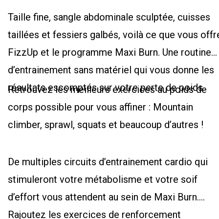
Taille fine, sangle abdominale sculptée, cuisses
taillées et fessiers galbés, voilà ce que vous offr
FizzUp et le programme Maxi Burn. Une routine
d’entrainement sans matériel qui vous donne les
résultats escomptés sur votre perte de poids.
Retrouvez les meilleurs exercices au poids de
corps possible pour vous affiner : Mountain
climber, sprawl, squats et beaucoup d’autres !
De multiples circuits d’entrainement cardio qui
stimuleront votre métabolisme et votre soif
d’effort vous attendent au sein de Maxi Burn.
Rajoutez les exercices de renforcement