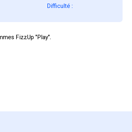
Difficulté
:
ammes FizzUp "Play".