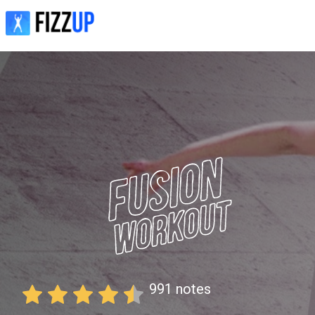
991
notes