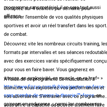
programme sans matériel, il en sera tout aussi
Comptez sur 4 séances par semaine pour
efficace.
améliorer l’ensemble de vos qualités physiques
sportives et avoir un réel transfert dans les sport
de combat.
Découvrez vite les nombreux circuits training, le
formats par intervalles et ses séances redoutabl
avec des exercices variés spécifiquement conçu
pour vous en faire baver. Vous gagnerez en
vitesse, en explosivité, en muscle, en <a href= »
À l’aide de ce programme de musculation à
http://www.fizzup.com/fr/blog/gagner-en-force-
domicile, vous exploserez vos performances et
sans-prendre-de-masse-la-theorie/"">force
, en
vos adversaires. S’entrainer avec ce programme
gainage, en endurance.... parmi les nombreuses
vous offre la capacité de pouvoir aisément faire