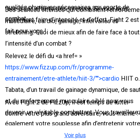
qualités physiques nécessaires aux sports de
face à des efforts très intenses. Si vous avez
Des séances intenses qui combinent renforceme
combat.
également faim d’intensité et d’effort, Fight 2 est
musculaire, cardio, gainage, intervalles et
fait pour vous !
stretching. Quoi de mieux afin de faire face à tou
l’intensité d’un combat ?
Relevez le défi du <a href= »
https://www.fizzup.com/fr/programme-
entrainement/etre-athlete/hiit-3/"">cardio
HIIT o
Tabata, d’un travail de gainage dynamique, de sau
et du renforcement musculaire ciblé pour vous
Avec Fight 2 de FizzUp, il est temps de lutter
devenir un véritable combattant. Vous travaillerez
contre votre plus grand adversaire, vous-même !
également votre souplesse afin d’entretenir votr
corps et vous déplacer de façon fluide pour
Voir plus