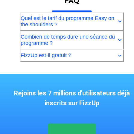
FAQ
Quel est le tarif du programme Easy on
the shoulders ?
Combien de temps dure une séance du
programme ?
FizzUp est-il gratuit ?
Rejoins les 7 millions d'utilisateurs déjà
inscrits sur FizzUp