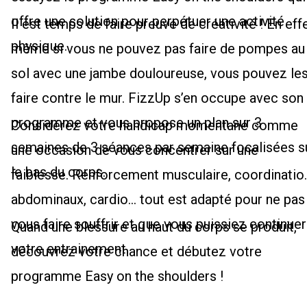
offre une solution pour perpétuer une activité
Il est temps de faire preuve de créativité ! En effe
physique.
même si vous ne pouvez pas faire de pompes au
sol avec une jambe douloureuse, vous pouvez le
faire contre le mur. FizzUp s’en occupe avec son
programme et vous propose un plan sur 3
Considérez votre handicap momentané comme
semaines de 3 séances par semaine focalisées s
une occasion de vous concentrer sur une
le bas du corps.
faiblesse. Renforcement musculaire, coordinatio
abdominaux, cardio... tout est adapté pour ne pas
vous faire souffrir et que vous puissiez continuer
Quand une blessure au haut du corps se produit,
votre entrainement.
découvrez votre chance et débutez votre
programme Easy on the shoulders !