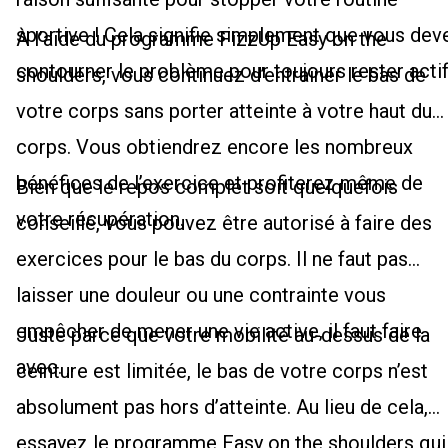
sportive ! Cela signifie simplement que vous dev
À l’aide du programme FizzUp Easy on the
contourner le problème pour toujours rester actif
shoulders, vous continuez d’entrainer le bas de
votre corps sans porter atteinte à votre haut du
corps. Vous obtiendrez encore les nombreux
bénéfices de l’exercice et profiterez même de
Bien que le repos complet soit quelquefois
votre récupération.
conseillé, vous pouvez être autorisé à faire des
exercices pour le bas du corps. Il ne faut pas
laisser une douleur ou une contrainte vous
empêcher de mener une vie active, il faut faire
Juste parce que votre mobilité au-dessus de la
avec.
ceinture est limitée, le bas de votre corps n’est
absolument pas hors d’atteinte. Au lieu de cela,
essayez le programme Easy on the shoulders qui