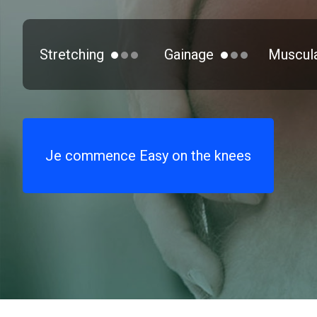
Stretching
Gainage
Muscula
Je commence Easy on the knees