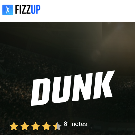
81
notes