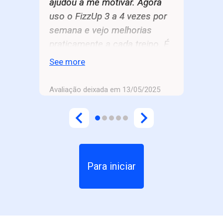
ajudou a me motivar. Agora
uso o FizzUp 3 a 4 vezes por
semana e vejo melhorias
praticamente a cada treino. É
muito melhor do que pagar
See more
para ir à academia e perder a
motivação rapidamente.
Avaliação deixada em 13/05/2025
Para iniciar