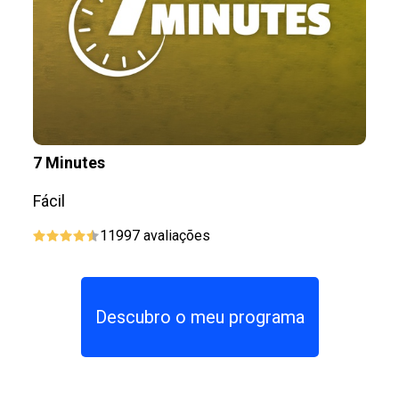
7 Minutes
M
Fácil
I
11997
avaliações
Descubro o meu programa