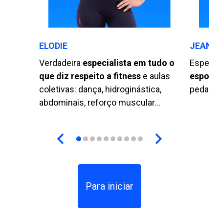
ELODIE
JEAN-
Verdadeira
especialista em tudo o
Especi
que diz respeito a fitness
e aulas
esport
coletivas: dança, hidroginástica,
pedagog
abdominais, reforço muscular...
Para iniciar