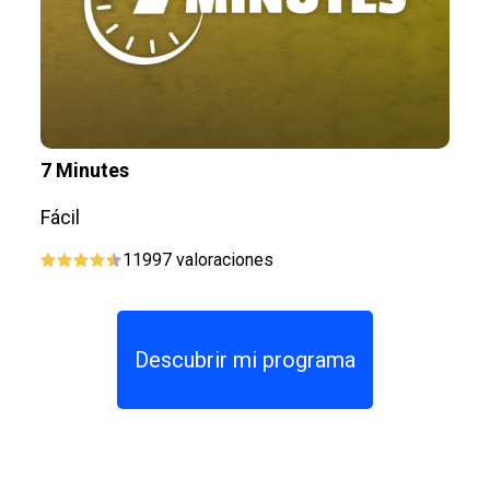
7 Minutes
P
Fácil
Fá
11997
valoraciones
Descubrir mi programa