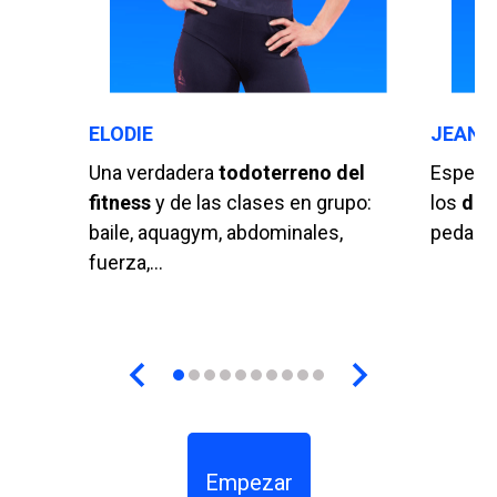
ELODIE
JEAN-
Una verdadera
todoterreno del
Especia
fitness
y de las clases en grupo:
los
dep
baile, aquagym, abdominales,
pedagog
fuerza,...
Empezar