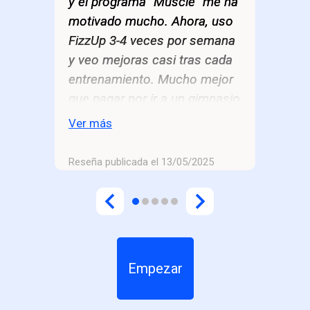
y el programa "Muscle" me ha
motivado mucho. Ahora, uso
FizzUp 3-4 veces por semana
y veo mejoras casi tras cada
entrenamiento. Mucho mejor
que pagar por ir a un gimnasio
y perder la motivación
Ver más
enseguida.
Reseña publicada el 13/05/2025
Empezar